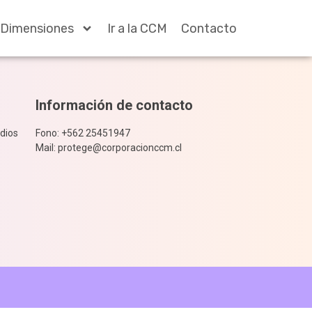
Dimensiones
Ir a la CCM
Contacto
Información de contacto
dios
Fono: +562 25451947
Mail: protege@corporacionccm.cl