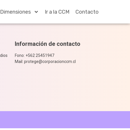
Dimensiones
Ir a la CCM
Contacto
Información de contacto
dios
Fono: +562 25451947
Mail: protege@corporacionccm.cl