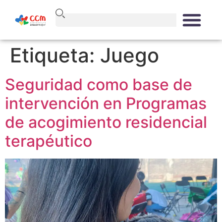
Etiqueta:
Juego
Seguridad como base de
intervención en Programas
de acogimiento residencial
terapéutico