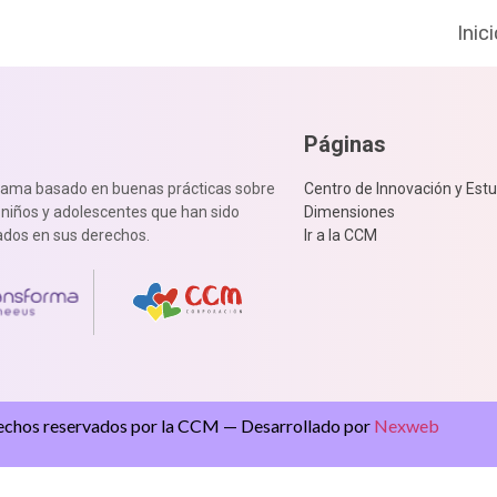
Inic
Páginas
rama basado en buenas prácticas sobre
Centro de Innovación y Estu
, niños y adolescentes que han sido
Dimensiones
dos en sus derechos.
Ir a la CCM
echos reservados por la CCM — Desarrollado por
Nexweb