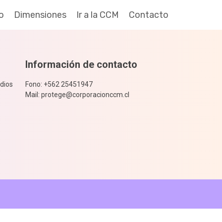
io
Dimensiones
Ir a la CCM
Contacto
Información de contacto
dios
Fono: +562 25451947
Mail: protege@corporacionccm.cl