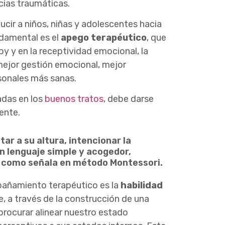
cias traumáticas.
cir a niños, niñas y adolescentes hacia
damental es el
apego terapéutico
, que
by
y en la receptividad emocional, la
mejor gestión emocional, mejor
sonales más sanas.
adas en los
buenos tratos
, debe darse
ente.
ar a su altura, intencionar la
un lenguaje simple y acogedor,
 como señala en método Montessori.
pañamiento terapéutico
es la
habilidad
e, a través de la construcción de una
procurar alinear nuestro estado